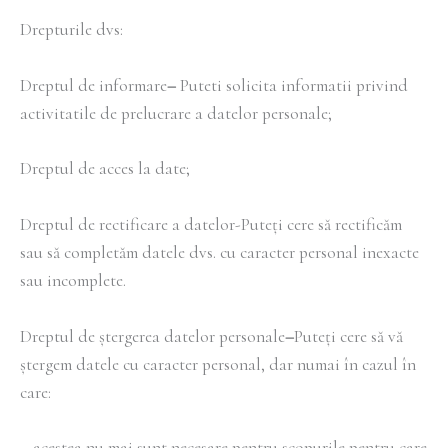
Drepturile dvs:
Dreptul de informare
–
Puteti solicita informatii privind
activitatile de prelucrare a datelor personale;
Dreptul de acces la date;
Dreptul de rectificare a datelor-Puteți cere să rectificăm
sau să completăm datele dvs. cu caracter personal inexacte
sau incomplete.
Dreptul de ștergerea datelor personale
–
Puteți cere să vă
ștergem datele cu caracter personal, dar numai în cazul în
care:
– acestea nu mai sunt necesare pentru scopurile pentru care