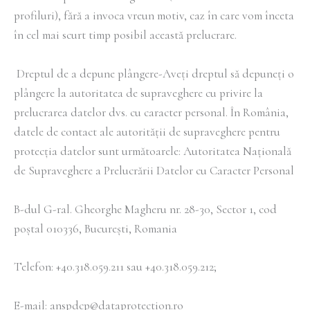
profiluri), fără a invoca vreun motiv, caz în care vom înceta
în cel mai scurt timp posibil această prelucrare.
Dreptul de a depune plângere-Aveți dreptul să depuneți o
plângere la autoritatea de supraveghere cu privire la
prelucrarea datelor dvs. cu caracter personal. În România,
datele de contact ale autorității de supraveghere pentru
protecția datelor sunt următoarele: Autoritatea Națională
de Supraveghere a Prelucrării Datelor cu Caracter Personal
B-dul G-ral. Gheorghe Magheru nr. 28-30, Sector 1, cod
poștal 010336, București, Romania
Telefon: +40.318.059.211 sau +40.318.059.212;
E-mail: anspdcp@dataprotection.ro