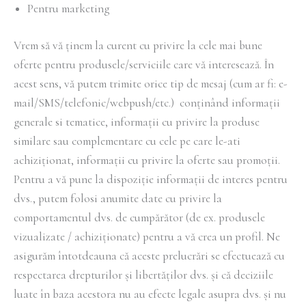
Pentru marketing
Vrem să vă ținem la curent cu privire la cele mai bune
oferte pentru produsele/serviciile care vă interesează. În
acest sens, vă putem trimite orice tip de mesaj (cum ar fi: e-
mail/SMS/telefonic/webpush/etc.) conținând informații
generale si tematice, informații cu privire la produse
similare sau complementare cu cele pe care le-ati
achiziționat, informații cu privire la oferte sau promoții.
Pentru a vă pune la dispoziție informații de interes pentru
dvs., putem folosi anumite date cu privire la
comportamentul dvs. de cumpărător (de ex. produsele
vizualizate / achiziționate) pentru a vă crea un profil. Ne
asigurăm întotdeauna că aceste prelucrări se efectuează cu
respectarea drepturilor și libertăților dvs. și că deciziile
luate în baza acestora nu au efecte legale asupra dvs. și nu