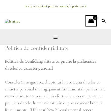
Skip
Facebook
Instagram
Transport gratuit pentru comenzi de peste 250 lei
to
content
Sear
Politica de confidențialitate
Politica de Confidențialitate cu privire la prelucrarea
datelor cu caracter personal
Considerăm asigurarea dreptului la protecția datelor cu
caracter personal un angajament fundamental, prin urmare
vom dedica toate resursele și eforturile necesare pentru a
prelucra datele dumneavoastră în deplină concordanță cu
Regulamentul (UE) 2016/679 (“Regulamentul general