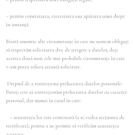
– pentru constatarea, exercitarea sau apărarea unui drept
în instanță.
Există anumite alte circumstanțe în care nu suntem obligați
să respectăm solicitarea dvs. de ștergere a datelor, deși
acestea două sunt cele mai probabile circumstanțe în care
v-am putea refuza această solicitare.
Dreptul de a restricționa prelucrarea datelor personale-
Puteți cere să restricționăm prelucrarea datelor cu caracter
personal, dar numai în cazul în care:
– acuratețea lor este contestată (a se vedea secțiunea de
rectificare), pentru a ne permite să verificăm acuratețea
acestora;