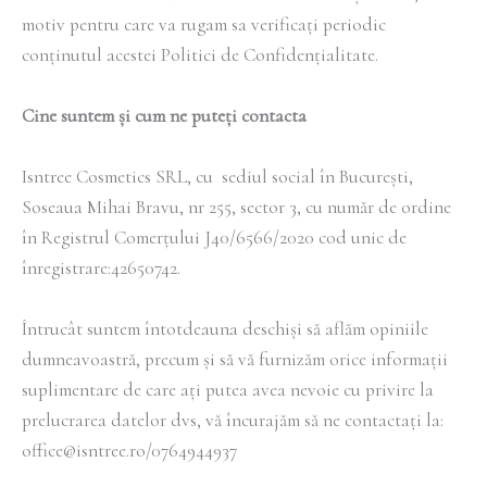
motiv pentru care va rugam sa verificați periodic
conținutul acestei Politici de Confidențialitate.
Cine suntem și cum ne puteți contacta
Isntree Cosmetics SRL, cu sediul social în București,
Soseaua Mihai Bravu, nr 255, sector 3, cu număr de ordine
în Registrul Comerțului J40/6566/2020 cod unic de
înregistrare:42650742.
Întrucât suntem întotdeauna deschiși să aflăm opiniile
dumneavoastră, precum și să vă furnizăm orice informații
suplimentare de care ați putea avea nevoie cu privire la
prelucrarea datelor dvs, vă încurajăm să ne contactați la:
office@isntree.ro/0764944937