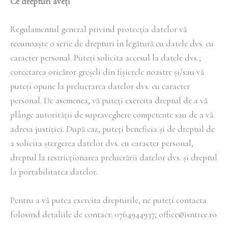
Ce drepturi aveți
Regulamentul general privind protecția datelor vă
recunoaște o serie de drepturi în legătură cu datele dvs. cu
caracter personal. Puteți solicita accesul la datele dvs.,
corectarea oricăror greșeli din fișierele noastre și/sau vă
puteți opune la prelucrarea datelor dvs. cu caracter
personal. De asemenea, vă puteți exercita dreptul de a vă
plânge autorității de supraveghere competente sau de a vă
adresa justiției. După caz, puteți beneficia și de dreptul de
a solicita ștergerea datelor dvs. cu caracter personal,
dreptul la restricționarea prelucrării datelor dvs. și dreptul
la portabilitatea datelor.
Pentru a vă putea exercita drepturile, ne puteți contacta
folosind detaliile de contact: 0764944937; office@isntree.ro