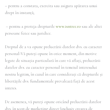
– pentru a constata, exercita sau asigura apărarea unui
drept în instanță;
– pentru a proteja drepturile
www.isntree.ro
sau ale altei
persoane fizice sau juridice.
Dreptul de a va opune prelucrării datelor dvs. cu caracter
personal-Vă puteți opune în orice moment, din motive
legate de situația particulară în care vă aflați, prelucrării
datelor dvs. cu caracter personal în temeiul interesului
nostru legitim, în cazul în care considerați că drepturile și
libertățile dvs. fundamentale prevalează față de acest
interes.
De asemenea, vă puteți opune oricând prelucrării datelor
dvs. în scop de marketing direct (inclusiv crearea de