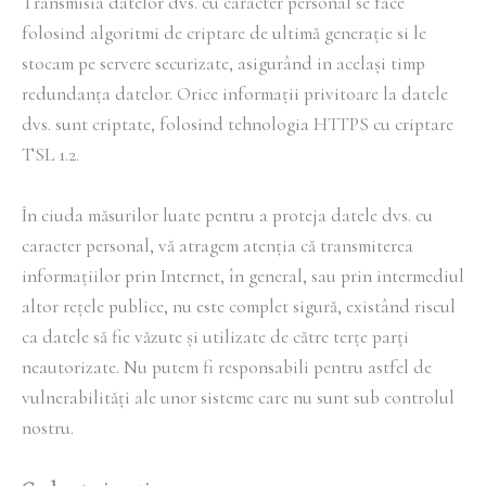
Transmisia datelor dvs. cu caracter personal se face
folosind algoritmi de criptare de ultimă generație si le
stocam pe servere securizate, asigurând in același timp
redundanța datelor. Orice informații privitoare la datele
dvs. sunt criptate, folosind tehnologia HTTPS cu criptare
TSL 1.2.
În ciuda măsurilor luate pentru a proteja datele dvs. cu
caracter personal, vă atragem atenția că transmiterea
informațiilor prin Internet, în general, sau prin intermediul
altor rețele publice, nu este complet sigură, existând riscul
ca datele să fie văzute şi utilizate de către terțe parți
neautorizate. Nu putem fi responsabili pentru astfel de
vulnerabilități ale unor sisteme care nu sunt sub controlul
nostru.