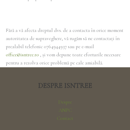
Fără a vă afecta dreptul dvs. de a contacta în orice moment
autoritatea de supraveghere, vă rugăm să ne contactați în
prealabil telefonic 0764944937 sau pe e-mail
office@isntree.ro
, și vom depune toate eforturile necesare
pentru a rezolva orice problemă pe cale amiabilă.
DESPRE ISNTREE
Despre
ANPC
Contact