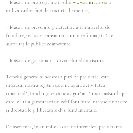
– Măsuri de protecție a site-ului
www.isntree.ro
și a
utilizatorilor față de atacuri cibernetice;
– Măsuri de prevenire și detectare a tentativelor de
fraudare, inclusiv transmiterea unor informații către
autoritățile publice competente;
– Măsuri de gestionare a diverselor altor riscuri.
Temeiul general al acestor tipuri de prelucrări este
interesul nostru legitim de a ne apăra activitatea
comercială, fiind înțeles că ne asigurăm că toate măsurile pe
care le luăm garantează un echilibru între interesele noastre
și drepturile și libertățile dvs. fundamentale.
De asemenea, în anumite cazuri ne întemeiem prelucrarea