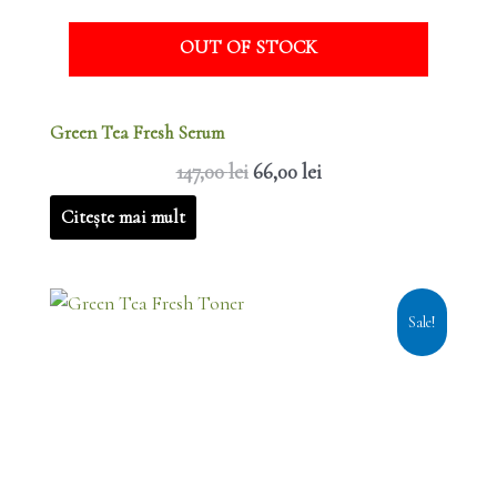
OUT OF STOCK
Green Tea Fresh Serum
147,00
lei
66,00
lei
Citește mai mult
Prețul
Prețul
Cantitate
Sale!
inițial
curent
Green
a
este:
Tea
fost:
25,00 lei.
Fresh
89,00 lei.
Toner