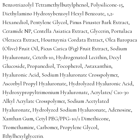
Benzotriazolyl Tetramethylbutylphenol, Polysilicone-15,
Diethylamino Hydroxybenzoyl Hexyl Benzoate, 1,2-
Hexanediol, Pentylene Glycol, Pinus Pinaster Bark Extract,
Ceramide NP, Centella Asiatica Extract, Glycerin, Portulaca
Oleracea Extract, Houttuynia Cordata Extract, Olea Europaea
(Olive) Fruit Oil, Ficus Carica (Fig) Fruit Extract, Sodium
Hyaluronate, Ceteth-10, Hydrogenated Lecithin, Decyl
Glucoside, Propanediol, Tocopherol, Astaxanthin,
Hyaluronic Acid, Sodium Hyaluronate Crosspolymer,
Ascorbyl Propyl Hyaluronate, Hydrolyzed Hyaluronic Acid,
Hydroxypropyltrimonium Hyaluronate, Acrylates/ C10-30
Alkyl Acrylate Crosspolymer, Sodium Acetylated
Hyaluronate, Hydrolyzed Sodium Hyaluronate, Adenosine,
Xanthan Gum, Cetyl PEG/PPG-10/1 Dimethicone,
Tromethamine, Carbomer, Propylene Glycol,
Ethylhexylglycerin.