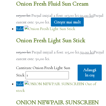
Onion Fresh Fluid Sun Cream
117,00
lei
Prețul inițial a fost: 117,00 lei.
50,00
lei
Prețul
curent este: 50,00 lei.
Citește mai mult
Sale!
Onion Fresh Light Sun Stick
115,00
lei
Prețul inițial a fost: 115,00 lei.
50,00
lei
Prețul
curent este: 50,00 lei.
Cantitate Onion Fresh Light Sun
Adaugă
Stick
în coș
Sale!
Out of
stock
ONION NEWPAIR SUNSCREEN