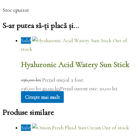
Stoc epuizat
S-ar putea să-ți placă și…
Sale!
Out of
stock
Hyaluronic Acid Watery Sun Stick
136,00
lei
Prețul inițial a fost:
136,00 lei.
20,00
lei
Prețul curent este: 20,00 lei.
Citește mai mult
Produse similare
Sale!
Out of stock