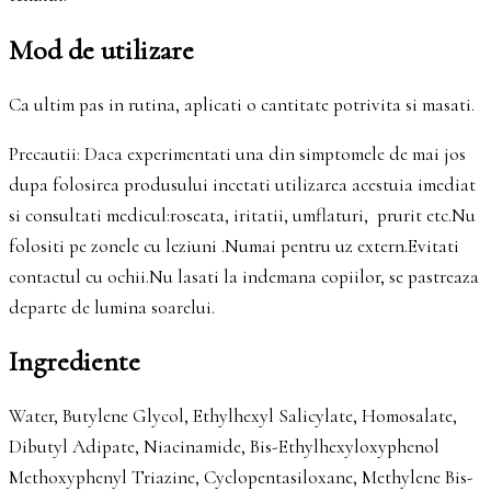
Mod de utilizare
Ca ultim pas in rutina, aplicati o cantitate potrivita si masati.
Precautii: Daca experimentati una din simptomele de mai jos
dupa folosirea produsului incetati utilizarea acestuia imediat
si consultati medicul:roseata, iritatii, umflaturi, prurit etc.Nu
folositi pe zonele cu leziuni .Numai pentru uz extern.Evitati
contactul cu ochii.Nu lasati la indemana copiilor, se pastreaza
departe de lumina soarelui.
Ingrediente
Water, Butylene Glycol, Ethylhexyl Salicylate, Homosalate,
Dibutyl Adipate, Niacinamide, Bis-Ethylhexyloxyphenol
Methoxyphenyl Triazine, Cyclopentasiloxane, Methylene Bis-