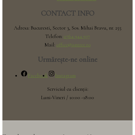
CONTACT INFO
Adresa: Bucuresti, Sector 3, Sos. Mihai Bravu, nr. 255
Telefon:
0764 944 937
Mail:
office@isntree.ro
Urmărește-ne online
Facebook
Instagram
Serviciul cu clienții:
Luni-Vineri / 10:00 -18:00