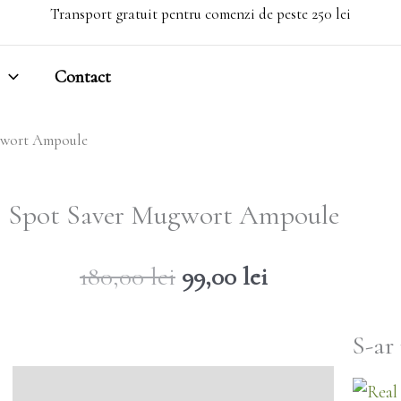
Transport gratuit pentru comenzi de peste 250 lei
Contact
gwort Ampoule
Spot Saver Mugwort Ampoule
Prețul
Prețul
180,00
lei
99,00
lei
inițial
curent
a
este:
S-ar
fost:
99,00 lei.
180,00 lei.
Descriere
Mod de utilizare