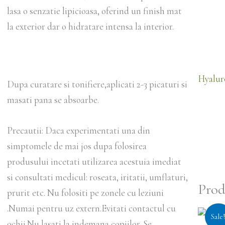
lasa o senzatie lipicioasa, oferind un finish mat
la exterior dar o hidratare intensa la interior.
Hyalur
Dupa curatare si tonifiere,aplicati 2-3 picaturi si
masati pana se absoarbe.
Precautii: Daca experimentati una din
simptomele de mai jos dupa folosirea
produsului incetati utilizarea acestuia imediat
si consultati medicul: roseata, iritatii, umflaturi,
Prod
prurit etc. Nu folositi pe zonele cu leziuni
.Numai pentru uz extern.Evitati contactul cu
Prețul
Sale
inițial
ochii.Nu lasati la indemana copiilor. Se