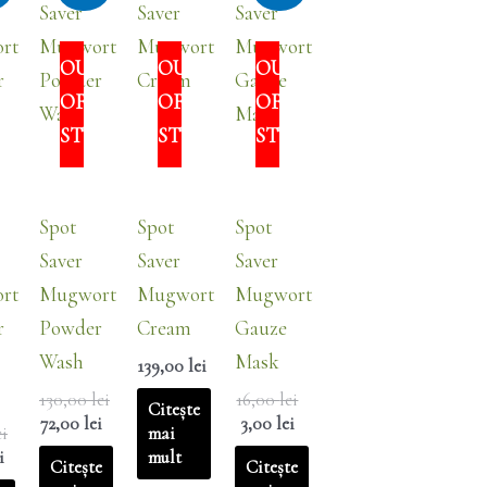
este:
a
este:
a
este:
35,00 lei.
fost:
72,00 lei.
fost:
3,00 lei.
T
OUT
OUT
OUT
i.
130,00 lei.
16,00 lei.
OF
OF
OF
OCK
STOCK
STOCK
STOCK
Spot
Spot
Spot
Saver
Saver
Saver
rt
Mugwort
Mugwort
Mugwort
r
Powder
Cream
Gauze
Wash
Mask
139,00
lei
130,00
lei
16,00
lei
Citește
72,00
lei
3,00
lei
mai
ei
mult
i
Citește
Citește