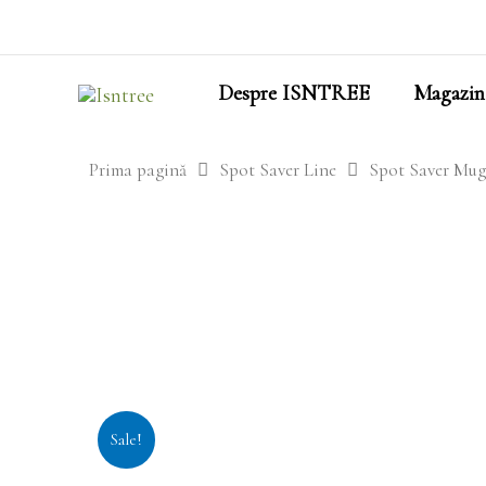
Skip
to
content
Despre ISNTREE
Magazin
Prima pagină
Spot Saver Line
Spot Saver Mu
Sale!