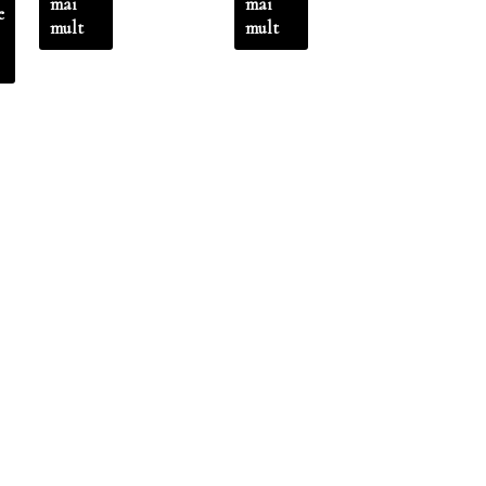
mai
mai
e
mult
mult