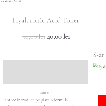
ic Acid Toner
Hyaluronic Acid Toner
Prețul
Prețul
90,00
lei
40,00
lei
inițial
curent
a
este:
S-ar
fost:
40,00 lei.
90,00 lei.
Descriere
Mod de utilizare
Ingrediente
200 ml
Isntree introduce pe piata o formula