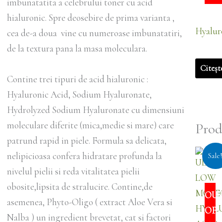
imbunatatita a celebrului toner cu acid
hialuronic. Spre deosebire de prima varianta ,
Hyalur
cea de-a doua vine cu numeroase imbunatatiri,
de la textura pana la masa moleculara.
Citeșt
Contine trei tipuri de acid hialuronic :
Hyaluronic Acid, Sodium Hyaluronate,
Hydrolyzed Sodium Hyaluronate cu dimensiuni
moleculare diferite (mica,medie si mare) care
Prod
patrund rapid in piele. Formula sa delicata,
Prețul
nelipicioasa confera hidratare profunda la
Sale
inițial
nivelul pielii si reda vitalitatea pielii
a
fost:
obosite,lipsita de stralucire. Contine,de
OU
110,00 l
asemenea, Phyto-Oligo ( extract Aloe Vera si
OF
Nalba ) un ingredient brevetat, cat si factori