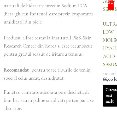
ST
naturali de hidratare precum Sodium PCA
,Beta-glucan,Pantenol care previn evaporarea
umiditatii din piele.
ULTR
LOW
Produsul a fost testat la Institutul P&K Skin
MOLE
Research Center din Korea si este recunoscut
HYAL
pentru gradul scazut de iritare a tenului.
ACID
SERU
Recomandat
: pentru toate tipurile de ten,in
110,00
l
special celui uscat, deshidratat.
66,00
le
Citeșt
Puneti o cantitate adecvata pe o discheta de
mai
bumbac sau in palme si aplicati pe ten pana se
mult
absoarbe.