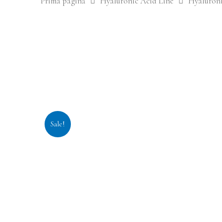
Prima pagină
Hyaluronic Acid Line
Hyaluron
Sale!