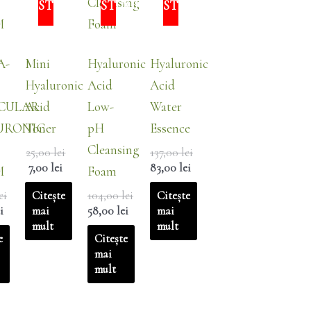
OCK
STOCK
STOCK
STOCK
A-
Mini
Hyaluronic
Hyaluronic
Hyaluronic
Acid
Acid
CULAR
Acid
Low-
Water
URONIC
Toner
pH
Essence
Cleansing
25,00
lei
137,00
lei
7,00
lei
83,00
lei
M
Foam
Citește
Citește
ei
104,00
lei
mai
mai
i
58,00
lei
mult
mult
e
Citește
mai
mult