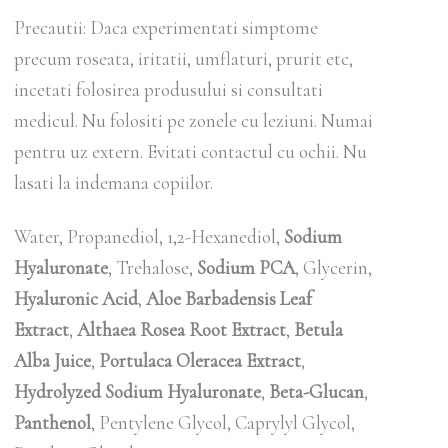
Precautii: Daca experimentati simptome
precum roseata, iritatii, umflaturi, prurit etc,
incetati folosirea produsului si consultati
medicul. Nu folositi pe zonele cu leziuni. Numai
pentru uz extern. Evitati contactul cu ochii. Nu
lasati la indemana copiilor.
Water, Propanediol, 1,2-Hexanediol,
Sodium
Hyaluronate
, Trehalose,
Sodium PCA
, Glycerin,
Hyaluronic Acid
,
Aloe Barbadensis Leaf
Extract
,
Althaea Rosea Root Extract
,
Betula
Alba Juice
,
Portulaca Oleracea Extract
,
Hydrolyzed Sodium Hyaluronate
,
Beta-Glucan
,
Panthenol
, Pentylene Glycol, Caprylyl Glycol,