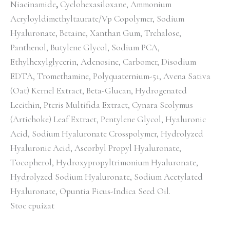
Niacinamide
,
​Cyclohexasiloxane, Ammonium
Acryloyldimethyltaurate/​Vp Copolymer, Sodium
Hyaluronate, ​Betaine, ​Xanthan Gum, Trehalose,
Panthenol, Butylene Glycol, Sodium PCA,
Ethylhexylglycerin, ​Adenosine, Carbomer, Disodium
EDTA, Tromethamine, Polyquaternium-51, Avena Sativa
(Oat) Kernel Extract, Beta-Glucan, Hydrogenated
Lecithin, Pteris Multifida Extract, ​Cynara Scolymus
(Artichoke) Leaf Extract, Pentylene Glycol, Hyaluronic
Acid, Sodium Hyaluronate Crosspolymer, Hydrolyzed
Hyaluronic Acid, Ascorbyl Propyl Hyaluronate,
Tocopherol, Hydroxypropyltrimonium Hyaluronate,
Hydrolyzed Sodium Hyaluronate, Sodium Acetylated
Hyaluronate, Opuntia Ficus-Indica Seed Oil​.
Stoc epuizat