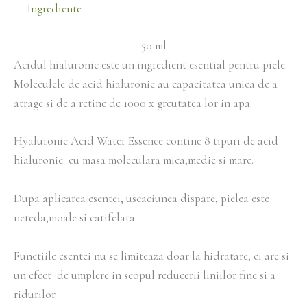
Ingrediente
50 ml
Acidul hialuronic este un ingredient esential pentru piele.
Moleculele de acid hialuronic au capacitatea unica de a
atrage si de a retine de 1000 x greutatea lor in apa.
Hyaluronic Acid Water Essence contine 8 tipuri de acid
hialuronic cu masa moleculara mica,medie si mare.
Dupa aplicarea esentei, uscaciunea dispare, pielea este
neteda,moale si catifelata.
Functiile esentei nu se limiteaza doar la hidratare, ci are si
un efect de umplere in scopul reducerii liniilor fine si a
ridurilor.