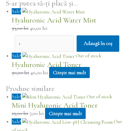
S-ar putea să-ți placă și…
Sale!
Hyaluronic Acid Water Mist
93,00
lei
40,00
lei
Adaugă în coș
Sale!
Out of stock
Hyaluronic Acid Toner
90,00
lei
40,00
lei
Citește mai mult
Produse similare
Sale!
Out of stock
Mini Hyaluronic Acid Toner
25,00
lei
7,00
lei
Citește mai mult
Sale!
Out
of stock