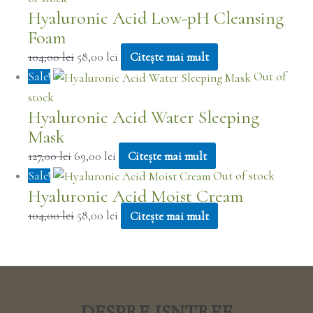
Hyaluronic Acid Low-pH Cleansing
Foam
104,00
lei
58,00
lei
Citește mai mult
Sale!
Out of
stock
Hyaluronic Acid Water Sleeping
Mask
127,00
lei
69,00
lei
Citește mai mult
Sale!
Out of stock
Hyaluronic Acid Moist Cream
104,00
lei
58,00
lei
Citește mai mult
DESPRE ISNTREE