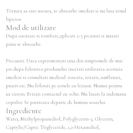
Textura sa este usoara, se absoarbe imediat si nu lasa tenul
lipicios.
Mod de utilizare
Dupa curatare si tonifiere,aplicati 2-3 picaturi si masati
pana se absoarbe.
Precautii: Daca experimentati una din simptomele de mai
jos dupa folosirea produsului incetati utilizarea acestuia
imediat si consultati medicul: roseata, iritatii, umflaturi,
prurit etc. Nu folositi pe zonele cu leziuni. Numai pentru
uz extern. Evitati contactul cu ochii. Nu lasati la indemana
copiilor. Se pastreaza departe de lumina soarelui.
Ingrediente
Water, ​Methylpropanediol, ​Polyglycerin-3, ​Glycerin, ​
Caprylic/​Capric Triglyceride, ​1,2-Hexanediol, ​