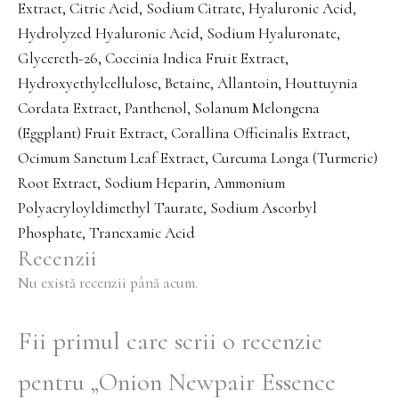
Extract, Citric Acid, Sodium Citrate, Hyaluronic Acid,
Hydrolyzed Hyaluronic Acid, Sodium Hyaluronate,
Glycereth-26, Coccinia Indica Fruit Extract,
Hydroxyethylcellulose, Betaine, Allantoin, Houttuynia
Cordata Extract, Panthenol, Solanum Melongena
(Eggplant) Fruit Extract, Corallina Officinalis Extract,
Ocimum Sanctum Leaf Extract, Curcuma Longa (Turmeric)
Root Extract, Sodium Heparin, Ammonium
Polyacryloyldimethyl Taurate, Sodium Ascorbyl
Phosphate, Tranexamic Acid
Recenzii
Nu există recenzii până acum.
Fii primul care scrii o recenzie
pentru „Onion Newpair Essence