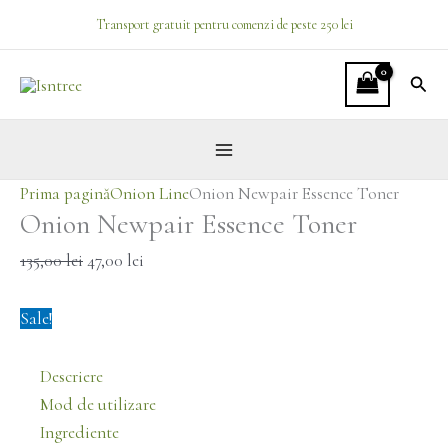
Skip
Prețul
Prețul
Transport gratuit pentru comenzi de peste 250 lei
to
inițial
curent
content
a
este:
Sear
fost:
47,00 lei.
135,00 lei.
Prima pagină
Onion Line
Onion Newpair Essence Toner
Onion Newpair Essence Toner
135,00
lei
47,00
lei
Sale!
Descriere
Mod de utilizare
Ingrediente