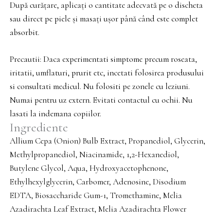
După curățare, aplicați o cantitate adecvată pe o discheta
sau direct pe piele și masați ușor până când este complet
absorbit.
Precautii: Daca experimentati simptome precum roseata,
iritatii, umflaturi, prurit etc, incetati folosirea produsului
si consultati medicul. Nu folositi pe zonele cu leziuni.
Numai pentru uz extern. Evitati contactul cu ochii. Nu
lasati la indemana copiilor.
Ingrediente
Allium Cepa (Onion) Bulb Extract, Propanediol, Glycerin,
Methylpropanediol, Niacinamide, 1,2-Hexanediol,
Butylene Glycol, Aqua, Hydroxyacetophenone,
Ethylhexylglycerin, Carbomer, Adenosine, Disodium
EDTA, Biosaccharide Gum-1, Tromethamine, Melia
Azadirachta Leaf Extract, Melia Azadirachta Flower