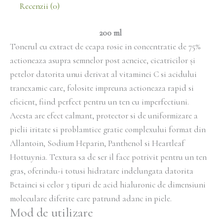
Recenzii (0)
200 ml
Tonerul cu extract de ceapa rosie in concentratie de 75%
actioneaza asupra semnelor post acneice, cicatricilor și
petelor datorita unui derivat al vitaminei C si acidului
tranexamic care, folosite impreuna actioneaza rapid si
eficient, fiind perfect pentru un ten cu imperfectiuni.
Acesta are efect calmant, protector si de uniformizare a
pielii iritate si problamtice gratie complexului format din
Allantoin, Sodium Heparin, Panthenol si Heartleaf
Hottuynia. Textura sa de ser il face potrivit pentru un ten
gras, oferindu-i totusi hidratare indelungata datorita
Betainei si celor 3 tipuri de acid hialuronic de dimensiuni
moleculare diferite care patrund adanc in piele.
Mod de utilizare