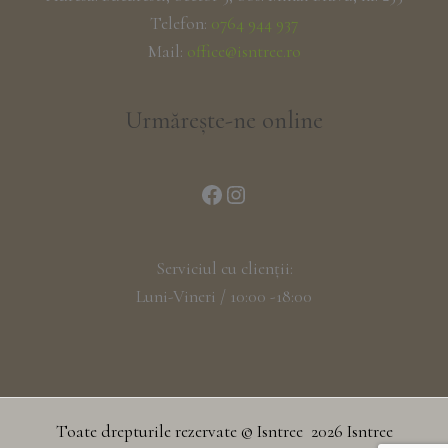
Telefon:
0764 944 937
Mail:
office@isntree.ro
Urmărește-ne online
Serviciul cu clienții:
Luni-Vineri / 10:00 -18:00
Toate drepturile rezervate © Isntree 2026 Isntree