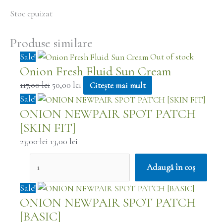
Stoc epuizat
Produse similare
Prețul
Prețul
Sale!
Out of stock
Onion Fresh Fluid Sun Cream
inițial
curent
a
este:
117,00
lei
50,00
lei
Citește mai mult
fost:
50,00 lei.
Cantitate
Prețul
Prețul
Sale!
ONION NEWPAIR SPOT PATCH
117,00 lei.
ONION
inițial
curent
[SKIN FIT]
NEWPAIR
a
este:
SPOT
fost:
13,00 lei.
23,00
lei
13,00
lei
PATCH
23,00 lei.
Adaugă în coș
[SKIN
FIT]
Cantitate
Prețul
Prețul
Sale!
ONION NEWPAIR SPOT PATCH
ONION
inițial
curent
[BASIC]
NEWPAIR
a
este: