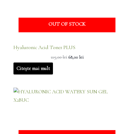
115,00 lei.
OUT OF STOCK
Hyaluronic Acid Toner PLUS
115,00
lei
68,00
lei
Citește mai mult
Prețul
Prețul
inițial
curent
a
este:
fost:
115,00 lei.
164,00 lei.