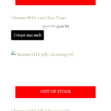
Chestnut BHA 0.9% Clear Toner
99,00
lei
55,00
lei
Citește mai mult
Prețul
Prețul
inițial
curent
a
este:
fost:
45,00 lei.
129,00 lei.
OUT OF STOCK
Chestnut LHA Jelly Cleansing Oil