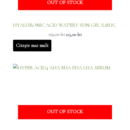
OUT OF STOCK
HYALURONIC ACID WATERY SUN GEL X2BUC
164,00
lei
115,00
lei
Citește mai mult
Prețul
Prețul
inițial
curent
a
este:
fost:
15,00 lei.
89,00 lei.
OUT OF STOCK