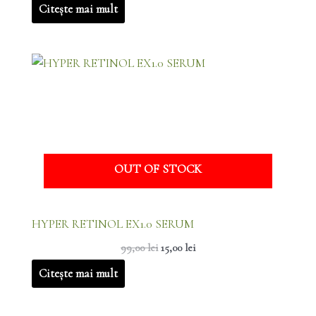
Citește mai mult
Prețul
Prețul
inițial
curent
a
este:
fost:
15,00 lei.
99,00 lei.
OUT OF STOCK
HYPER RETINOL EX1.0 SERUM
99,00
lei
15,00
lei
Citește mai mult