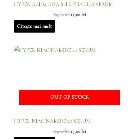
HYPER ACID4 AHA BHA PHA LHA SERUM
89,00
lei
15,00
lei
Citește mai mult
Prețul
Prețul
inițial
curent
a
este:
fost:
15,00 lei.
95,00 lei.
OUT OF STOCK
HYPER NIACINAMIDE 20 SERUM
95,00
lei
15,00
lei