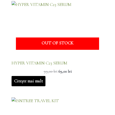
Prețul
Prețul
inițial
curent
a
este:
fost:
69,00 lei.
99,00 lei.
OUT OF STOCK
HYPER VITAMIN C23 SERUM
99,00
lei
69,00
lei
Citește mai mult
Prețul
Prețul
inițial
curent
a
este: