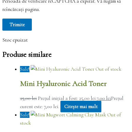
Perioada de verificare reCAPTCHA a expirat. Vă rugăm să
reîncărcați pagina.
Stoc epuizat
Produse similare
Sale!
Out of stock
Mini Hyaluronic Acid Toner
25,00
lei
Prețul inițial a fost: 25,00 lei.
7,00
lei
Prețul
curent este: 7,00 lei.
Citește mai mult
Sale!
Out of
stock