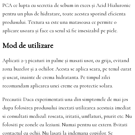
PCA ce lupta cu secretia de sebum in exces și Acid Hialuronic
pentru un plus de hidratare, toate acestea sporind eficienta
produsului. Textura sa este una matasoasa ce permite o
aplicare usoara și face ca serul să fie insesizabil pe piele.
Mod de utilizare
Aplicati 2-3 picaturi in palme și masati usor, cu grija, evitand
zona buzelor și a ochilor. Acesta se aplica seara, pe tenul curat
și uscat, inainte de crema hidratanta. Pe timpul zilei
recomandam aplicarea unei creme cu protectie solara.
Precautii: Daca experimentati una din simptomele de mai jos
dupa folosirea produsului incetati utilizarea acestuia imediat
si consultati medicul: roseata, iritatii, umflaturi, prurit etc. Nu
folositi pe zonele cu leziuni. Numai pentru uz extern. Evitati
contactul cu ochii. Nu lasati la indemana copiilor. Se