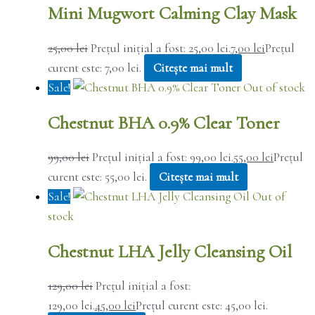
Mini Mugwort Calming Clay Mask
25,00
lei
Prețul inițial a fost: 25,00 lei.
7,00
lei
Prețul
curent este: 7,00 lei.
Citește mai mult
Sale!
Out of stock
Chestnut BHA 0.9% Clear Toner
99,00
lei
Prețul inițial a fost: 99,00 lei.
55,00
lei
Prețul
curent este: 55,00 lei.
Citește mai mult
Sale!
Out of
stock
Chestnut LHA Jelly Cleansing Oil
129,00
lei
Prețul inițial a fost:
129,00 lei.
45,00
lei
Prețul curent este: 45,00 lei.