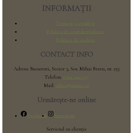
INFORMAȚII
Termeni și condiții
Politica de confidențialitate
Politica de cookies
CONTACT INFO
Adresa: Bucuresti, Sector 3, Sos. Mihai Bravu, nr. 255
Telefon:
0764 944 937
Mail:
office@isntree.ro
Urmărește-ne online
Facebook
Instagram
Serviciul cu clienții: