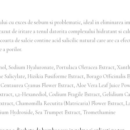
i cu exces de sebum si problematic, ideal in eliminarea imp
cazut de iritare a tenul datorita complexului hidratant si c
coarta de salcie contine acid salicilic natural care are ca ef
 a porilor.
nol, Sodium Hyaluronate, Portulaca Oleracea Extract, Xanth
ne Salicylate, Hizikia Fusiforme Extract, Borago Officinalis 
in, Centaurea Cyanus Flower Extract, Aloe Vera Leaf Juice Po
Extract, 1,2-Hexanediol, Codium Fragile Extract, Gelidium Ca
Extract, Chamomilla Recutita (Matricaria) Flower Extract, L
ium Hydroxide, Sea Trumpet Extract, Tromethamine