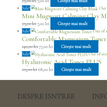
25,00
lei
7,00
lei
Citește mai mult
Sale!
Out 
Mini Mugwort Calming Clay M
25,00
lei
7,00
lei
Citește mai mult
Sale!
Out of 
Comfortable Magnesium Toner
140,00
lei
77,00
lei
Citește mai mult
Sale!
Out of st
Hyaluronic Acid Toner PLUS
115,00
lei
68,00
lei
Citește mai mult
DESPRE ISNTREE
INF