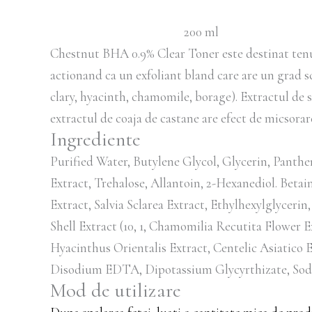
200 ml
Chestnut BHA 0.9% Clear Toner este destinat tenulu
actionand ca un exfoliant bland care are un grad s
clary, hyacinth, chamomile, borage). Extractul de s
extractul de coaja de castane are efect de micsorare
Ingrediente
Purified Water, Butylene Glycol, Glycerin, Panthe
Extract, Trehalose, Allantoin, 2-Hexanediol. Betai
Extract, Salvia Sclarea Extract, Ethylhexylglycer
Shell Extract (10, 1, Chamomilia Recutita Flower 
Hyacinthus Orientalis Extract, Centelic Asiatico 
Disodium EDTA, Dipotassium Glycyrthizate, Sod
Mod de utilizare