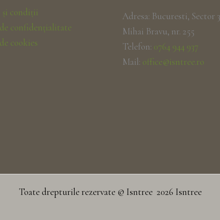
și condiții
Adresa: Bucuresti, Sector 3
 de confidențialitate
Mihai Bravu, nr. 255
 de cookies
Telefon:
0764 944 937
Mail:
office@isntree.ro
Toate drepturile rezervate © Isntree 2026 Isntree